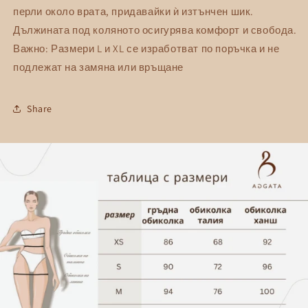
перли около врата, придавайки ѝ изтънчен шик.
AGGATA
AGGATA
Дължината под коляното осигурява комфорт и свобода.
Важно: Размери L и XL се изработват по поръчка и не
подлежат на замяна или връщане
Share