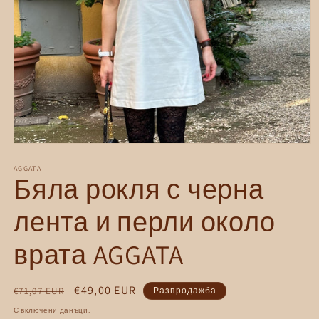
Отваряне
на
мултимедия
AGGATA
Бяла рокля с черна
1
в
модален
лента и перли около
елемент
врата AGGATA
Обичайна
Цена
€49,00 EUR
€71,07 EUR
Разпродажба
цена
при
С включени данъци.