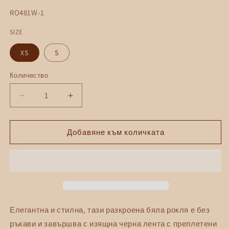
разпродажба
SKU:
RO481W-1
SIZE
XS
S
Количество
Количество
Намаляване
Увеличаване
на
на
количеството
количеството
за
за
Добавяне към количката
Бяла
Бяла
рокля
рокля
с
с
черна
черна
лента
лента
и
и
перли
перли
Елегантна и стилна, тази разкроена бяла рокля е без
около
около
ръкави и завършва с изящна черна лента с преплетени
врата
врата