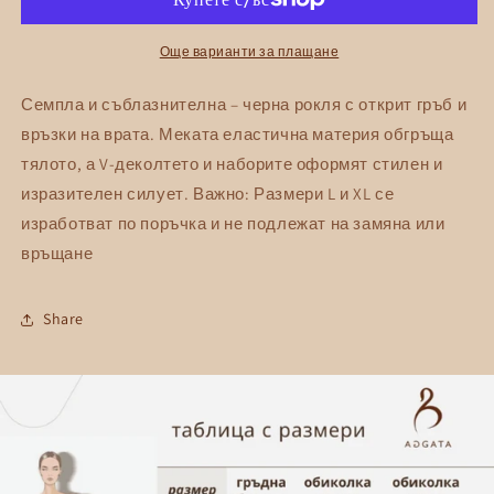
рокля
рокля
с
с
гол
гол
Още варианти за плащане
гръб
гръб
AGGATA
AGGATA
Семпла и съблазнителна – черна рокля с открит гръб и
връзки на врата. Меката еластична материя обгръща
тялото, а V-деколтето и наборите оформят стилен и
изразителен силует. Важно: Размери L и XL се
изработват по поръчка и не подлежат на замяна или
връщане
Share