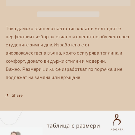
палто
палто
тип
тип
халат
халат
AGGATA
AGGATA
Това дамско вълнено палто тип халат в жълт цвят е
перфектният избор за стилно и елегантно облекло през
студените зимни дни.Изработено е от
висококачествена вълна, която осигурява топлина и
комфорт, докато ви държи стилни и модерни.
Важно: Размери L и XL се изработват по поръчка и не
подлежат на замяна или връщане
Share