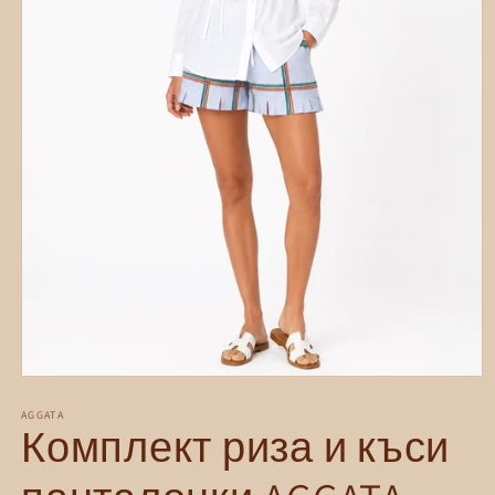
Отваряне
на
мултимедия
AGGATA
Комплект риза и къси
1
в
модален
елемент