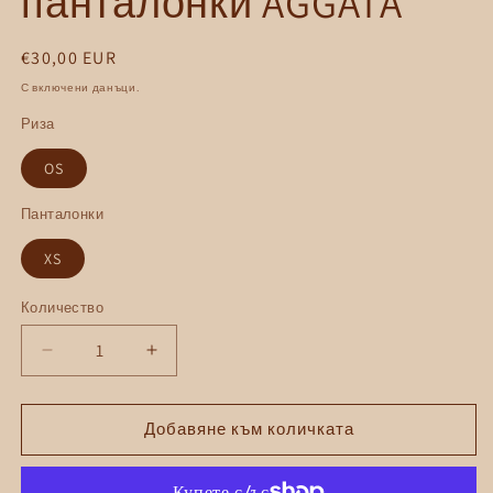
панталонки AGGATA
Обичайна
€30,00 EUR
цена
С включени данъци.
Риза
SKU:
OS
Панталонки
XS
Количество
Количество
Намаляване
Увеличаване
на
на
количеството
количеството
за
за
Добавяне към количката
Комплект
Комплект
риза
риза