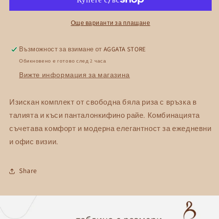
и
и
къси
къси
панталонки
панталонки
Още варианти за плащане
AGGATA
AGGATA
Възможност за взимане от
AGGATA STORE
Обикновено е готово след 2 часа
Вижте информация за магазина
Изискан комплект от свободна бяла риза с връзка в
талията и къси панталонкифино райе. Комбинацията
съчетава комфорт и модерна елегантност за ежедневни
и офис визии.
Share